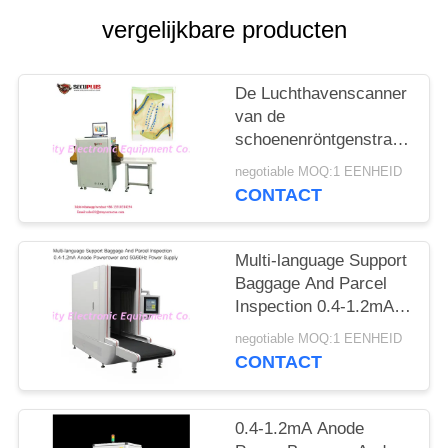
vergelijkbare producten
De Luchthavenscanner
van de
schoenenröntgenstraal,
het Materiaal van het
negotiable MOQ:1 EENHEID
Veiligheidsaftasten aan
CONTACT
Autotekennaald
Multi-language Support
Baggage And Parcel
Inspection 0.4-1.2mA
Anode Power and
negotiable MOQ:1 EENHEID
50/60Hz Power Supply
CONTACT
0.4-1.2mA Anode