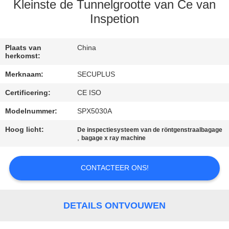
CONTACTEER
Kleinste de Tunnelgrootte van Ce van
ONS
Inspetion
NIEUWS
Plaats van
China
herkomst:
Merknaam:
SECUPLUS
VERZOEK
Certificering:
CE ISO
OM EEN
Modelnummer:
SPX5030A
CITAAT
Hoog licht:
De inspectiesysteem van de röntgenstraalbagage
,
bagage x ray machine
SITEMAP
CONTACTEER ONS!
PRIVACY
POLICY
DETAILS ONTVOUWEN