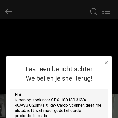
SHENZHEN
SECURITY
ELECTRONIC
EQUIPMENT
CO.,
LIMITED.
All
Rights
HUIS
Reserved.
PRODUCTEN
ONGEVEER
Laat een bericht achter
ONS
We bellen je snel terug!
FABRIEKSREIS
KWALITEITSCONTROLE