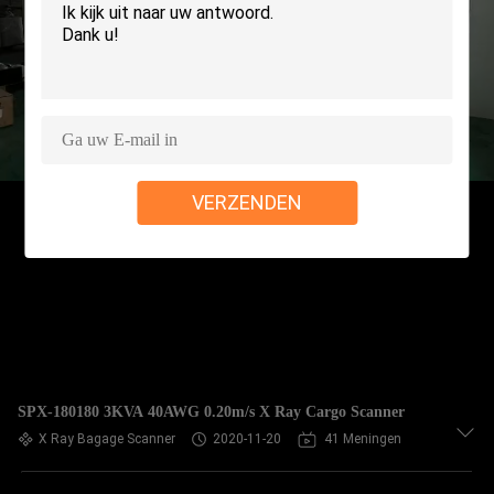
CONTACTEER
ONS
NIEUWS
VERZOEK
VERZENDEN
OM EEN
CITAAT
SITEMAP
PRIVACY
SPX-180180 3KVA 40AWG 0.20m/s X Ray Cargo Scanner
POLICY
X Ray Bagage Scanner
2020-11-20
41 Meningen