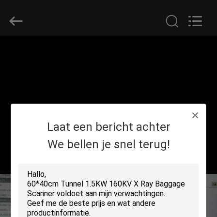
SHENZHEN
SECURITY
ELECTRONIC
EQUIPMENT
CO.,
LIMITED.
All
Rights
HUIS
Reserved.
PRODUCTEN
ONGEVEER
Laat een bericht achter
ONS
We bellen je snel terug!
FABRIEKSREIS
KWALITEITSCONTROLE