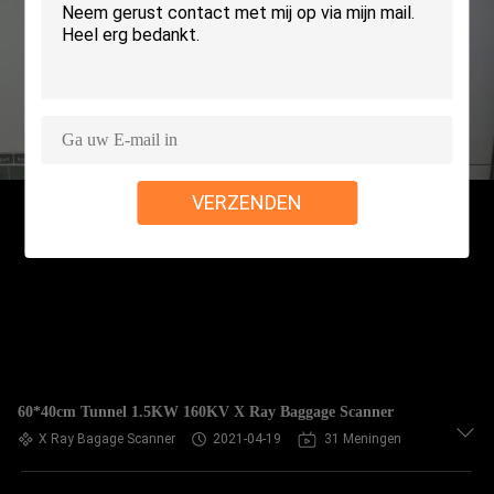
CONTACTEER
ONS
NIEUWS
VERZOEK
VERZENDEN
OM EEN
CITAAT
SITEMAP
PRIVACY
60*40cm Tunnel 1.5KW 160KV X Ray Baggage Scanner
POLICY
X Ray Bagage Scanner
2021-04-19
31 Meningen