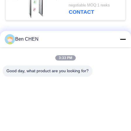
Streken Volledig
negotiable MOQ:1 reeks
Lichaam
CONTACT
populaire categorieën
Alle
Ben CHEN
X Ray Bagage
Bagage en perceel
3:33 PM
Scanner
inspectie
Good day, what product are you looking for?
Maak een wandeling
Onder voertuig
door metaal Detector
surveillancesysteem
Niet Lineaire
Explosievendetector
Verbindingsdetector
Flessen Vloeibare