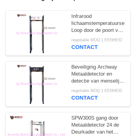
Infrarood
lichaamstemperatuursensor
Loop door de poort van
de metaaldetector om
negotiable MOQ:1 EENHEID
de persoon met koorts
CONTACT
in het hotel te
controleren
Beveiliging Archway
Metaaldetector en
detectie van menselijke
temperatuur om het
negotiable MOQ:1 EENHEID
coronavirus te
CONTACT
beheersen in de ingang
van het
overheidskantoor
SPW300S gang door
Metaaldetector 24 de
Deurkader van het