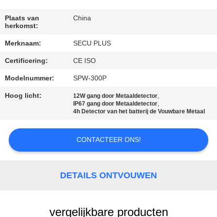
CONTACTEER
ONS
Plaats van
China
herkomst:
Merknaam:
SECU PLUS
NIEUWS
Certificering:
CE ISO
VERZOEK
Modelnummer:
SPW-300P
OM EEN
Hoog licht:
,
12W gang door Metaaldetector
,
IP67 gang door Metaaldetector
CITAAT
4h Detector van het batterij de Vouwbare Metaal
SITEMAP
CONTACTEER ONS!
PRIVACY
DETAILS ONTVOUWEN
POLICY
vergelijkbare producten