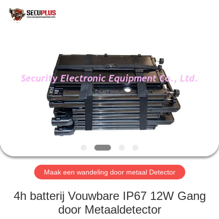
SHENZHEN
SECURITY
ELECTRONIC
EQUIPMENT
CO.,
LIMITED.
All
Rights
HUIS
Reserved.
PRODUCTEN
ONGEVEER
ONS
FABRIEKSREIS
Maak een wandeling door metaal Detector
KWALITEITSCONTROLE
4h batterij Vouwbare IP67 12W Gang
door Metaaldetector