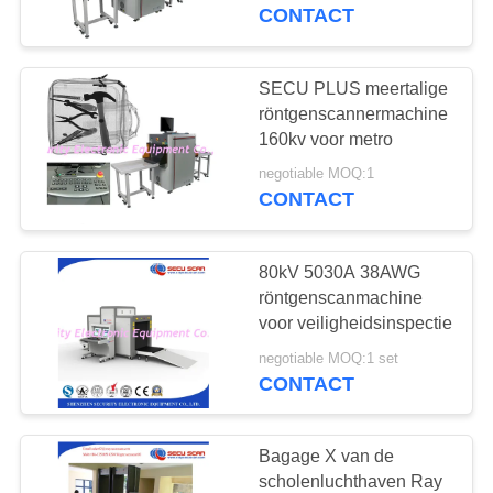
CONTACTEER
CONTACT
ONS
SECU PLUS meertalige
159
NIEUWS
röntgenscannermachine
Maak een
160kv voor metro
VERZOEK
wandeling door
negotiable MOQ:1
CONTACT
OM EEN
metaal Detector
CITAAT
80kV 5030A 38AWG
röntgenscanmachine
SITEMAP
voor veiligheidsinspectie
177
negotiable MOQ:1 set
Onder voertuig
CONTACT
PRIVACY
surveillancesysteem
POLICY
Bagage X van de
scholenluchthaven Ray