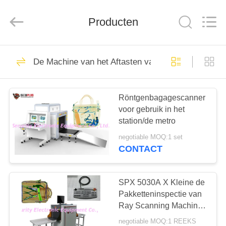
SHENZHEN
SECURITY
ELECTRONIC
EQUIPMENT
Producten
CO.,
LIMITED.
All
Rights
HUIS
Reserved.
396
De Machine van het Aftasten van de röntgenstraal
X Ray Bagage
PRODUCTEN
Scanner
Röntgenbagagescanner
voor gebruik in het
ONGEVEER
station/de metro
ONS
negotiable MOQ:1 set
CONTACT
260
FABRIEKSREIS
Bagage en perceel
SPX 5030A X Kleine de
KWALITEITSCONTROLE
Pakketteninspectie van
inspectie
Ray Scanning Machine
For School
negotiable MOQ:1 REEKS