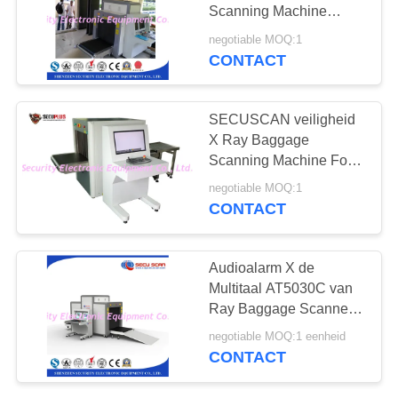
Scanning Machine
Easy-installatie
negotiable MOQ:1
CONTACT
67
Explosievendetector
SECUSCAN veiligheid
X Ray Baggage
Scanning Machine For-
Metro Post
negotiable MOQ:1
CONTACT
5
Audioalarm X de
Niet Lineaire
Multitaal AT5030C van
Ray Baggage Scanner
Verbindingsdetector
High Resolution
negotiable MOQ:1 eenheid
CONTACT