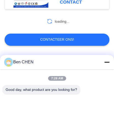
CONTACT
81
Metaal Detector
loading...
Gate
CONTACTEER ONS!
populaire categorieën
Alle
Ben CHEN
20
Draagbare
X Ray Bagage
Bagage en perceel
7:28 AM
metaaldetectoren
Scanner
inspectie
Good day, what product are you looking for?
Maak een wandeling
Onder voertuig
door metaal Detector
surveillancesysteem