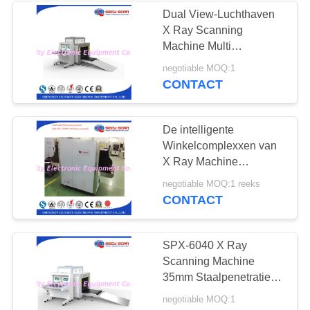
Dual View-Luchthaven
X Ray Scanning
26
Machine Multi
Language-Olie het
negotiable MOQ:1
Verkeersveiligheidsmate
Koelen
CONTACT
De intelligente
Winkelcomplexxen van
X Ray Machine
Baggage Scanner For
32
negotiable MOQ:1 reeks
CONTACT
Flessen Vloeibare
Scanner
SPX-6040 X Ray
Scanning Machine
35mm Staalpenetratie
met Tunnel
negotiable MOQ:1