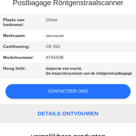
CONTACTEER
Postbagage Röntgenstraalscanner
ONS
Plaats van
China
herkomst:
NIEUWS
Merknaam:
secuscan
Certificering:
CE ISO
VERZOEK
OM EEN
Modelnummer:
AT6550B
CITAAT
Hoog licht:
,
inspectie van vracht
De inspectiesysteem van de röntgenstraalbagage
SITEMAP
CONTACTEER ONS!
PRIVACY
DETAILS ONTVOUWEN
POLICY