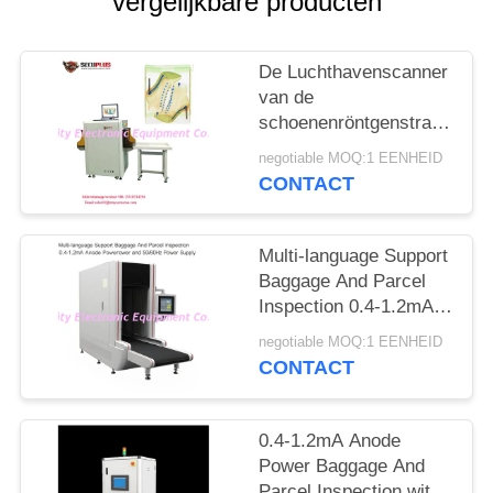
vergelijkbare producten
De Luchthavenscanner
van de
schoenenröntgenstraal,
het Materiaal van het
negotiable MOQ:1 EENHEID
Veiligheidsaftasten aan
CONTACT
Autotekennaald
Multi-language Support
Baggage And Parcel
Inspection 0.4-1.2mA
Anode Power and
negotiable MOQ:1 EENHEID
50/60Hz Power Supply
CONTACT
0.4-1.2mA Anode
Power Baggage And
Parcel Inspection with