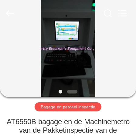
SHENZHEN
SECURITY
ELECTRONIC
EQUIPMENT
CO.,
LIMITED.
All
Rights
HUIS
Reserved.
PRODUCTEN
ONGEVEER
ONS
FABRIEKSREIS
Bagage en perceel inspectie
KWALITEITSCONTROLE
AT6550B bagage en de Machinemetro
van de Pakketinspectie van de