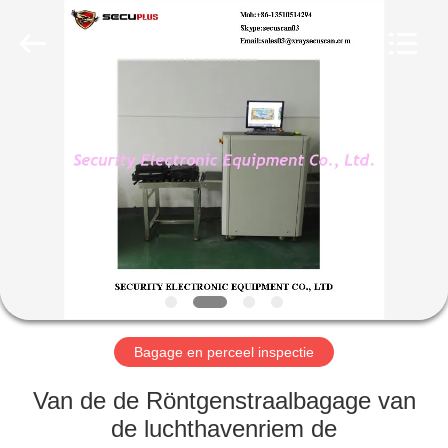
SHENZHEN
SECURITY
ELECTRONIC
EQUIPMENT
CO.,
LIMITED.
All
Rights
HUIS
Reserved.
PRODUCTEN
ONGEVEER
ONS
FABRIEKSREIS
Bagage en perceel inspectie
KWALITEITSCONTROLE
Van de de Röntgenstraalbagage van
de luchthavenriem de