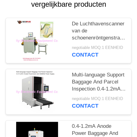
vergelijkbare producten
De Luchthavenscanner
van de
schoenenröntgenstraal,
het Materiaal van het
negotiable MOQ:1 EENHEID
Veiligheidsaftasten aan
CONTACT
Autotekennaald
Multi-language Support
Baggage And Parcel
Inspection 0.4-1.2mA
Anode Power and
negotiable MOQ:1 EENHEID
50/60Hz Power Supply
CONTACT
0.4-1.2mA Anode
Power Baggage And