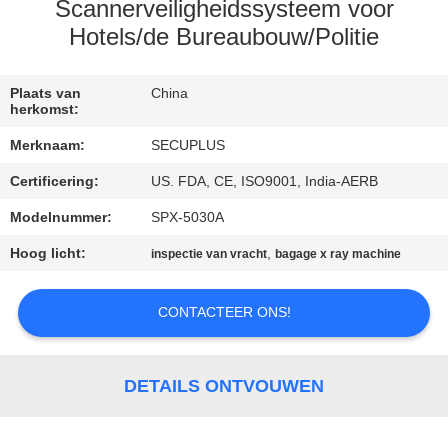
CONTACTEER
Scannerveiligheidssysteem voor
ONS
Hotels/de Bureaubouw/Politie
NIEUWS
Plaats van
China
herkomst:
Merknaam:
SECUPLUS
VERZOEK
Certificering:
US. FDA, CE, ISO9001, India-AERB
OM EEN
Modelnummer:
SPX-5030A
CITAAT
Hoog licht:
,
inspectie van vracht
bagage x ray machine
SITEMAP
CONTACTEER ONS!
PRIVACY
POLICY
DETAILS ONTVOUWEN