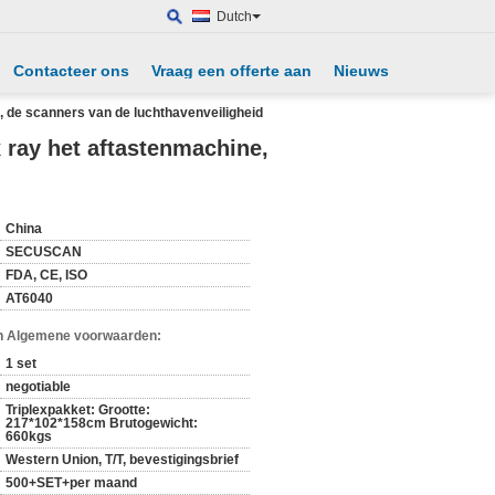
Dutch
Contacteer ons
Vraag een offerte aan
Nieuws
 de scanners van de luchthavenveiligheid
ray het aftastenmachine,
China
SECUSCAN
FDA, CE, ISO
AT6040
n Algemene voorwaarden:
1 set
negotiable
Triplexpakket: Grootte:
217*102*158cm Brutogewicht:
660kgs
Western Union, T/T, bevestigingsbrief
500+SET+per maand