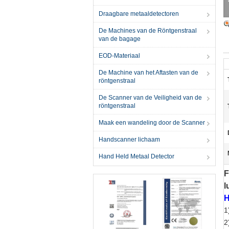
Draagbare metaaldetectoren
De Machines van de Röntgenstraal
van de bagage
EOD-Materiaal
De Machine van het Aftasten van de
röntgenstraal
De Scanner van de Veiligheid van de
röntgenstraal
Maak een wandeling door de Scanner
Handscanner lichaam
Hand Held Metaal Detector
F
l
H
1
2