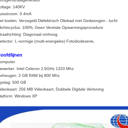
öntgenstraalgenerator
oltage: 140KV
uisstroom: 0.4mA
et koelen: Verzegeld Diëlektrisch Oliebad met Gedwongen - lucht
lichtscyclus: 100%, Geen Vereiste Opwarmingsprocedure
traalrichting: Diagonaal omhoog
etector: L-vormige (multi-energieke) Fotodiodeserie,
oofdlijnen
omputer
ewerker: Intel Celeron 2.6GHz 1333 Mhz
eheugen: 2 GB RAM bij 800 Mhz
pslag: 500 GB
ideokaart: 256 MB Videokaart, Dubbele Digitale Vertoning
latform: Windows XP