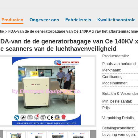
Producten
Ongeveer ons
Fabrieksreis
Kwaliteitscontrole
tie
FDA-van de de generatorbagage van Ce 140KV x ray het aftastenmachine,
DA-van de de generatorbagage van Ce 140KV x 
e scanners van de luchthavenveiligheid
Productdetails:
Plaats van herkomst:
Merknaam:
Certificering:
Modelnummer:
Betalen & Verzende
Min. bestelaantal:
Prijs:
Verpakking Details:
Betalingscondities:
Levering vermogen: