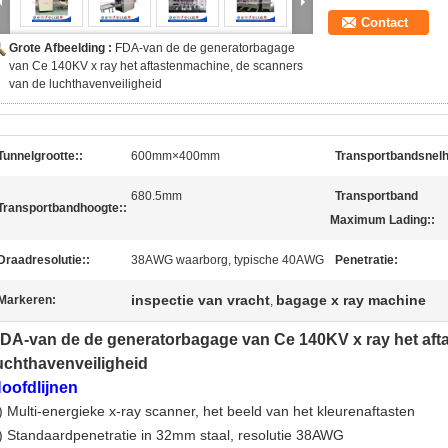
Contact
Grote Afbeelding :
FDA-van de de generatorbagage
van Ce 140KV x ray het aftastenmachine, de scanners
van de luchthavenveiligheid
Tunnelgrootte::
600mm×400mm
Transportbandsnelh
680.5mm
Transportband
Transportbandhoogte::
Maximum Lading::
Draadresolutie::
38AWG waarborg, typische 40AWG
Penetratie:
inspectie van vracht
bagage x ray machine
Markeren:
,
DA-van de de generatorbagage van Ce 140KV x ray het aft
uchthavenveiligheid
oofdlijnen
) Multi-energieke x-ray scanner, het beeld van het kleurenaftasten
) Standaardpenetratie in 32mm staal, resolutie 38AWG