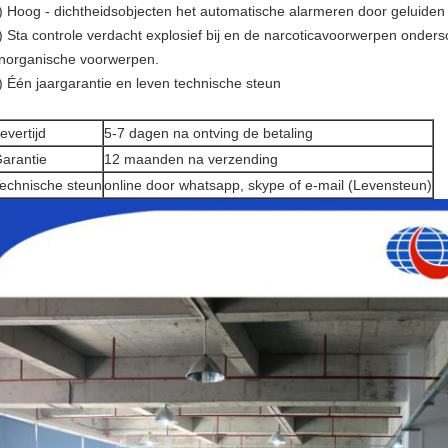
) Hoog - dichtheidsobjecten het automatische alarmeren door geluiden
) Sta controle verdacht explosief bij en de narcoticavoorwerpen onder
norganische voorwerpen.
) Één jaargarantie en leven technische steun
evertijd
5-7 dagen na ontving de betaling
arantie
12 maanden na verzending
echnische steun
online door whatsapp, skype of e-mail (Levensteun)