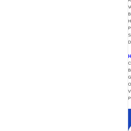
R
V
B
H
P
S
D
H
C
B
G
O
V
P