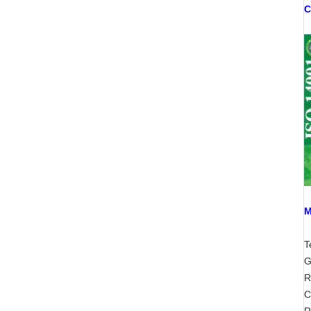
C
M
T
G
R
C