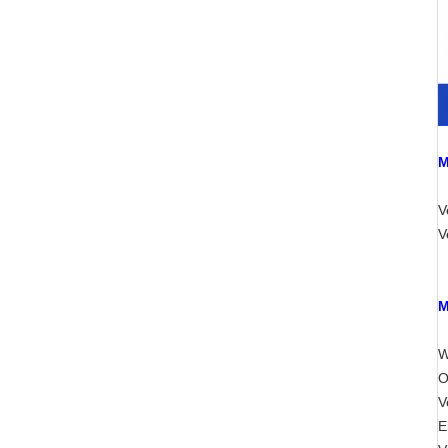
M
V
V
M
W
O
V
E