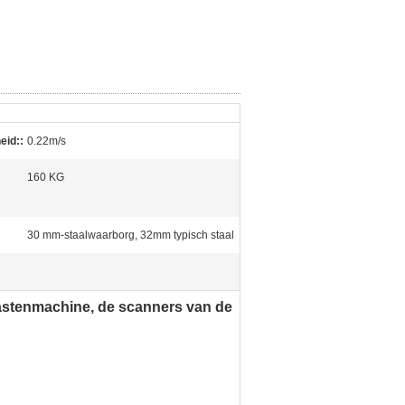
eid::
0.22m/s
160 KG
30 mm-staalwaarborg, 32mm typisch staal
astenmachine, de scanners van de