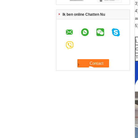
3
4
Ik ben online Chatten Nu
a
5
L
G
T