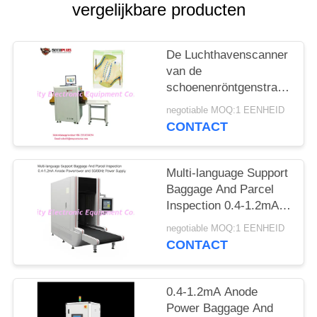
vergelijkbare producten
De Luchthavenscanner
van de
schoenenröntgenstraal,
het Materiaal van het
negotiable MOQ:1 EENHEID
Veiligheidsaftasten aan
CONTACT
Autotekennaald
Multi-language Support
Baggage And Parcel
Inspection 0.4-1.2mA
Anode Power and
negotiable MOQ:1 EENHEID
50/60Hz Power Supply
CONTACT
0.4-1.2mA Anode
Power Baggage And