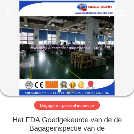
SHENZHEN
SECURITY
ELECTRONIC
EQUIPMENT
CO.,
LIMITED.
All
Rights
HUIS
Reserved.
PRODUCTEN
ONGEVEER
ONS
FABRIEKSREIS
Bagage en perceel inspectie
KWALITEITSCONTROLE
Het FDA Goedgekeurde van de de
Bagageinspectie van de