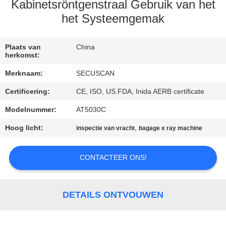
CONTACTEER
Kabinetsröntgenstraal Gebruik van het
ONS
het Systeemgemak
NIEUWS
Plaats van
China
herkomst:
Merknaam:
SECUSCAN
VERZOEK
Certificering:
CE, ISO, US.FDA, Inida AERB certificate
OM EEN
Modelnummer:
AT5030C
CITAAT
Hoog licht:
,
inspectie van vracht
bagage x ray machine
SITEMAP
CONTACTEER ONS!
PRIVACY
POLICY
DETAILS ONTVOUWEN