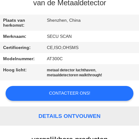
CONTACTEER
van de Metaaldetector
ONS
Plaats van
Shenzhen, China
herkomst:
NIEUWS
Merknaam:
SECU SCAN
Certificering:
CE,ISO,OHSMS
VERZOEK
OM EEN
Modelnummer:
AT300C
CITAAT
Hoog licht:
,
metaal detector luchthaven
metaaldetectoren walkthrough!
SITEMAP
CONTACTEER ONS!
PRIVACY
DETAILS ONTVOUWEN
POLICY