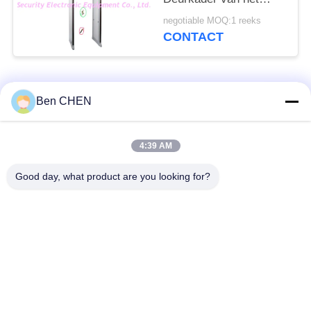
Streken Volledig
negotiable MOQ:1 reeks
Lichaam
CONTACT
populaire categorieën
Alle
Ben CHEN
X Ray Bagage
Bagage en perceel
4:39 AM
Scanner
inspectie
Good day, what product are you looking for?
Maak een wandeling
Onder voertuig
door metaal Detector
surveillancesysteem
Niet Lineaire
Explosievendetector
Verbindingsdetector