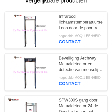
vergelijkbare producten
Infrarood
lichaamstemperatuursensor
Loop door de poort van
de metaaldetector om
negotiable MOQ:1 EENHEID
de persoon met koorts
CONTACT
in het hotel te
controleren
Beveiliging Archway
Metaaldetector en
detectie van menselijke
temperatuur om het
negotiable MOQ:1 EENHEID
coronavirus te
CONTACT
beheersen in de ingang
van het
overheidskantoor
SPW300S gang door
Metaaldetector 24 de
Deurkader van het