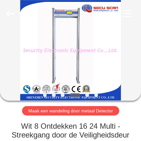
SHENZHEN
SECURITY
ELECTRONIC
EQUIPMENT
CO.,
LIMITED.
All
Rights
HUIS
Reserved.
PRODUCTEN
ONGEVEER
ONS
FABRIEKSREIS
Maak een wandeling door metaal Detector
KWALITEITSCONTROLE
Wit 8 Ontdekken 16 24 Multi -
Streekgang door de Veiligheidsdeur