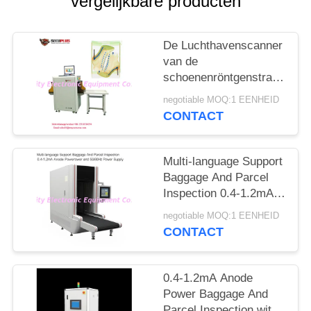
vergelijkbare producten
De Luchthavenscanner
van de
schoenenröntgenstraal,
het Materiaal van het
negotiable MOQ:1 EENHEID
Veiligheidsaftasten aan
CONTACT
Autotekennaald
Multi-language Support
Baggage And Parcel
Inspection 0.4-1.2mA
Anode Power and
negotiable MOQ:1 EENHEID
50/60Hz Power Supply
CONTACT
0.4-1.2mA Anode
Power Baggage And
Parcel Inspection with