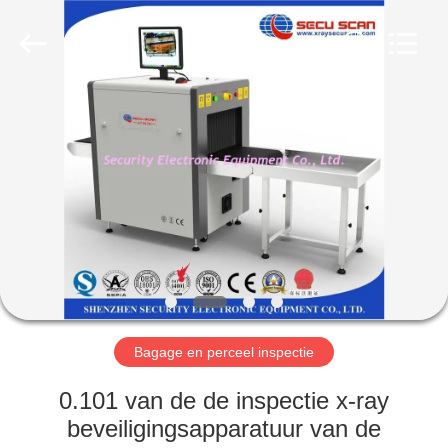
SHENZHEN
SECURITY
ELECTRONIC
EQUIPMENT
CO.,
LIMITED.
All
Rights
HUIS
Reserved.
PRODUCTEN
ONGEVEER
ONS
FABRIEKSREIS
Bagage en perceel inspectie
KWALITEITSCONTROLE
0.101 van de de inspectie x-ray
beveiligingsapparatuur van de