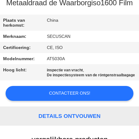
CONTACTEER
Metaaldraad de Waarborgiso1600 Film
ONS
Plaats van
China
herkomst:
NIEUWS
Merknaam:
SECUSCAN
Certificering:
CE, ISO
VERZOEK
OM EEN
Modelnummer:
AT5030A
CITAAT
Hoog licht:
,
inspectie van vracht
De inspectiesysteem van de röntgenstraalbagage
SITEMAP
CONTACTEER ONS!
PRIVACY
DETAILS ONTVOUWEN
POLICY