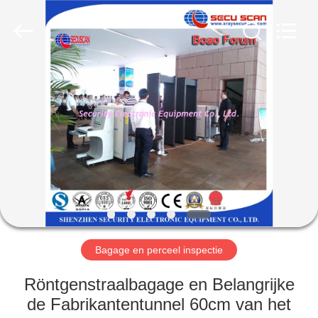
SHENZHEN
SECURITY
ELECTRONIC
EQUIPMENT
CO.,
LIMITED.
All
Rights
HUIS
Reserved.
PRODUCTEN
ONGEVEER
ONS
FABRIEKSREIS
Bagage en perceel inspectie
KWALITEITSCONTROLE
Röntgenstraalbagage en Belangrijke
de Fabrikantentunnel 60cm van het