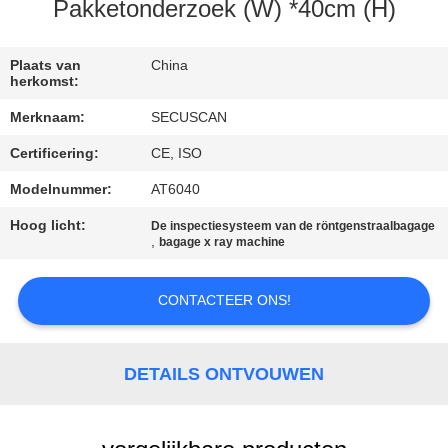
CONTACTEER
Pakketonderzoek (W) *40cm (H)
ONS
Plaats van
China
herkomst:
NIEUWS
Merknaam:
SECUSCAN
Certificering:
CE, ISO
VERZOEK
OM EEN
Modelnummer:
AT6040
CITAAT
Hoog licht:
De inspectiesysteem van de röntgenstraalbagage
,
bagage x ray machine
SITEMAP
CONTACTEER ONS!
PRIVACY
DETAILS ONTVOUWEN
POLICY