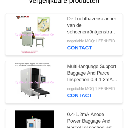
vergelijkbare producten
De Luchthavenscanner
van de
schoenenröntgenstraal,
het Materiaal van het
negotiable MOQ:1 EENHEID
Veiligheidsaftasten aan
CONTACT
Autotekennaald
Multi-language Support
Baggage And Parcel
Inspection 0.4-1.2mA
Anode Power and
negotiable MOQ:1 EENHEID
50/60Hz Power Supply
CONTACT
0.4-1.2mA Anode
Power Baggage And
Parcel Inspection with