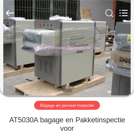
SHENZHEN
SECURITY
ELECTRONIC
EQUIPMENT
CO.,
LIMITED.
All
Rights
HUIS
Reserved.
PRODUCTEN
ONGEVEER
ONS
FABRIEKSREIS
Bagage en perceel inspectie
KWALITEITSCONTROLE
AT5030A bagage en Pakketinspectie
voor