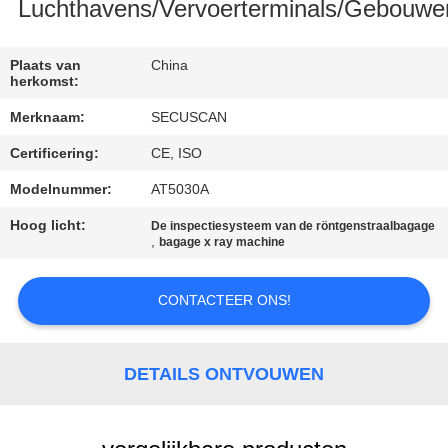
CONTACTEER
Luchthavens/Vervoerterminals/Gebouwe
ONS
Plaats van
China
herkomst:
NIEUWS
Merknaam:
SECUSCAN
Certificering:
CE, ISO
VERZOEK
OM EEN
Modelnummer:
AT5030A
CITAAT
Hoog licht:
De inspectiesysteem van de röntgenstraalbagage
,
bagage x ray machine
SITEMAP
CONTACTEER ONS!
PRIVACY
DETAILS ONTVOUWEN
POLICY