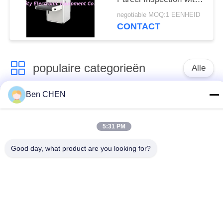
Multi-language
negotiable MOQ:1 EENHEID
Software Interface and
CONTACT
12 Months After
Services
populaire categorieën
Alle
Ben CHEN
X Ray Bagage
Bagage en perceel
Scanner
inspectie
5:31 PM
Maak een wandeling
Onder voertuig
Good day, what product are you looking for?
door metaal Detector
surveillancesysteem
Niet Lineaire
Explosievendetector
Verbindingsdetector