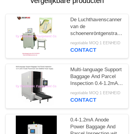
vergelijkbare producten
De Luchthavenscanner
van de
schoenenröntgenstraal,
het Materiaal van het
negotiable MOQ:1 EENHEID
Veiligheidsaftasten aan
CONTACT
Autotekennaald
Multi-language Support
Baggage And Parcel
Inspection 0.4-1.2mA
Anode Power and
negotiable MOQ:1 EENHEID
50/60Hz Power Supply
CONTACT
0.4-1.2mA Anode
Power Baggage And
Parcel Inspection with