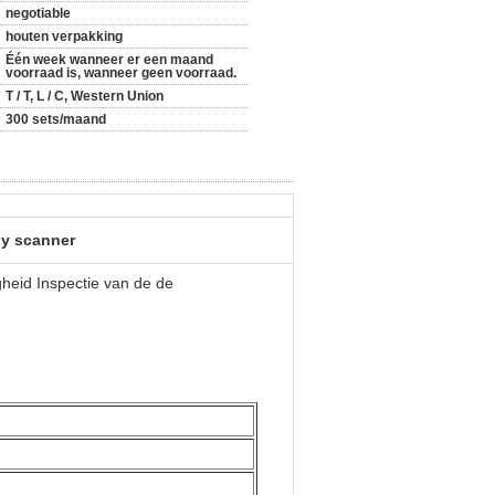
negotiable
houten verpakking
Één week wanneer er een maand
voorraad is, wanneer geen voorraad.
T / T, L / C, Western Union
300 sets/maand
dy scanner
heid Inspectie van de de