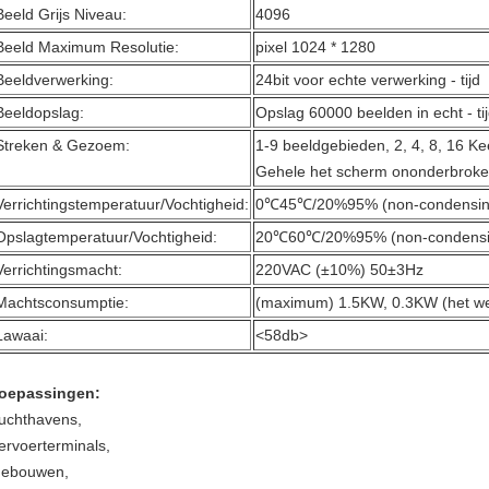
Beeld Grijs Niveau:
4096
Beeld Maximum Resolutie:
pixel 1024 * 1280
Beeldverwerking:
24bit voor echte verwerking - tijd
Beeldopslag:
Opslag 60000 beelden in echt - ti
Streken & Gezoem:
1-9 beeldgebieden, 2, 4, 8, 16 K
Gehele het scherm ononderbroke
Verrichtingstemperatuur/Vochtigheid:
0℃45℃/20%95% (non-condensin
Opslagtemperatuur/Vochtigheid:
20℃60℃/20%95% (non-condensi
Verrichtingsmacht:
220VAC (±10%) 50±3Hz
Machtsconsumptie:
(maximum) 1.5KW, 0.3KW (het w
Lawaai:
<58db>
oepassingen:
uchthavens,
ervoerterminals,
ebouwen,