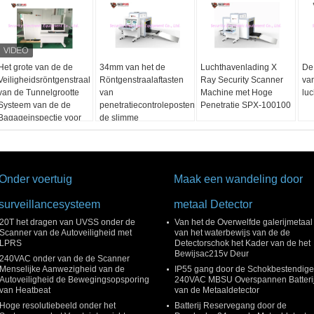
Het grote van de de
34mm van het de
Luchthavenlading X
De
Veiligheidsröntgenstraal
Röntgenstraalaftasten
Ray Security Scanner
va
van de Tunnelgrootte
van
Machine met Hoge
lu
Systeem van de de
penetratiecontroleposten
Penetratie SPX-100100
Bagageinspectie voor
de slimme
Douane, Luchthaven,
veiligheidscontrole van
Zeehaven
de de
machineluchthaven
Onder voertuig
Maak een wandeling door
surveillancesysteem
metaal Detector
20T het dragen van UVSS onder de
Van het de Overwelfde galerijmetaal
Scanner van de Autoveiligheid met
van het waterbewijs van de de
LPRS
Detectorschok het Kader van de het
Bewijsac215v Deur
240VAC onder van de de Scanner
Menselijke Aanwezigheid van de
IP55 gang door de Schokbestendige
Autoveiligheid de Bewegingsopsporing
240VAC MBSU Overspannen Batteri
van Heatbeat
van de Metaaldetector
Hoge resolutiebeeld onder het
Batterij Reservegang door de