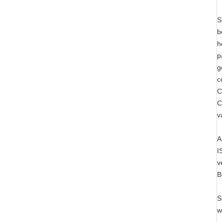
S
b
h
p
g
c
C
C
v
A
I
v
B
S
w