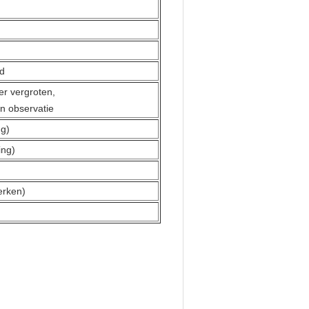
jd
eer vergroten,
n observatie
g)
ng)
erken)