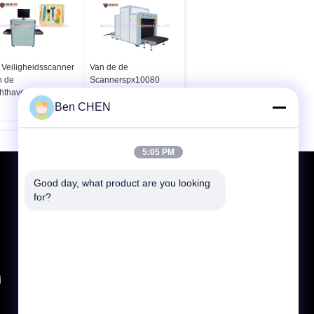
 Veiligheidsscanner
Van de de
n de
Scannerspx10080
chthavenröntgenstraal
Röntgenstraal van de
röntgenstraalveiligheid
Ben CHEN
de Bagagescanner
voor Hotel/School/Post
5:05 PM
Vraag een offerte aan
Good day, what product are you looking 
for?
Verzend
E-Mail
Sitemap
|
Mobiele site
j