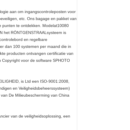
ie aan om ingangscontroleposten voor
beveiligen, etc. Ons bagage en pakket van
e punten te ontdekken. Modelat10080
SCAN het RÖNTGENSTRAALsysteem is
controlebord en regelbare
Meer dan 100 systemen per maand die in
te producten ontvangen certificatie van
 en Copyright voor de software SPHOTO
LIGHEID, is Ltd een ISO-9001:2008,
igen en Veiligheidsbeheerssysteem)
id van De Milieubescherming van China
er van de veiligheidsoplossing, een