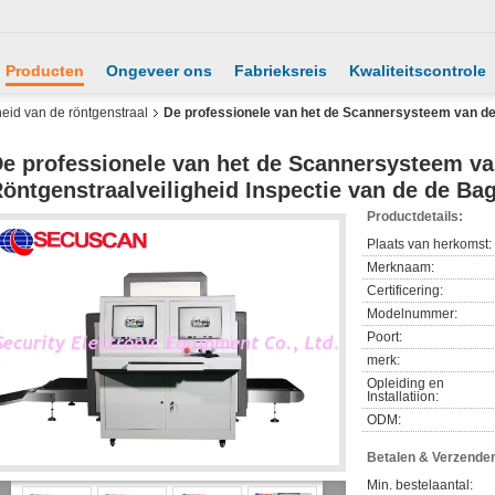
Producten
Ongeveer ons
Fabrieksreis
Kwaliteitscontrole
eid van de röntgenstraal
De professionele van het de Scannersysteem van de 
e professionele van het de Scannersysteem va
öntgenstraalveiligheid Inspectie van de de Ba
Productdetails:
Plaats van herkomst:
Merknaam:
Certificering:
Modelnummer:
Poort:
merk:
Opleiding en
Installatiion:
ODM:
Betalen & Verzende
Min. bestelaantal: