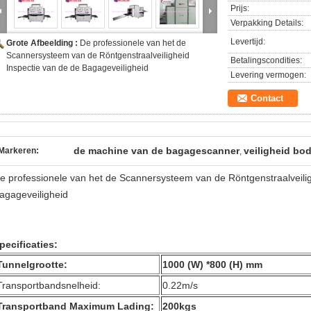
Prijs:
Verpakking Details:
Levertijd:
Grote Afbeelding :
De professionele van het de
Scannersysteem van de Röntgenstraalveiligheid
Betalingscondities:
Inspectie van de de Bagageveiligheid
Levering vermogen:
Contact
de machine van de bagagescanner
veiligheid bo
Markeren:
,
e professionele van het de Scannersysteem van de Röntgenstraalveilig
agageveiligheid
pecificaties:
Tunnelgrootte:
1000 (W) *800 (H) mm
Transportbandsnelheid:
0.22m/s
Transportband Maximum Lading:
200kgs