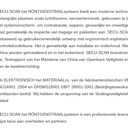
ECU-SCAN het RÖNTGENSTRAALsysteem biedt een moderne technolog
elangrijke plaatsen zoals luchthavens, vervoerterminals, gebouwen te 
et systemenscherm, om contrabande, wapens, gevaarlijke en onwettig
ast gemakkelijk de inspectie van bagage en pakketten aan. SECU-
ebaseerd op gebruikersvriendelijk ontwerp met ergonomisch exploitant
ontrolebordtribune. Het is gemakkelijk aan installatie en onderhoud. 
hina worden geïnstalleerd en in het buitenland. SECU-SCAN brandmerk
e, Testrapport van het Ministerie van China van Openbare Veiligheid
an de beeldverrichting.
ls ELEKTRONISCH het MATERIAALco. van de fabrikantenshenzhen VEI
SO14001: 2004 en OHSMS18001 GB/T 28001-2001 (Bedrijfsgeneeskund
erklaarden bedrijf. Wij hebben de vergunning van de Stralingsveilighe
eleid.
ECU-SCAN het RÖNTGENSTRAALsysteem is een professionele leveranci
ijze keus aan overheden en partners.