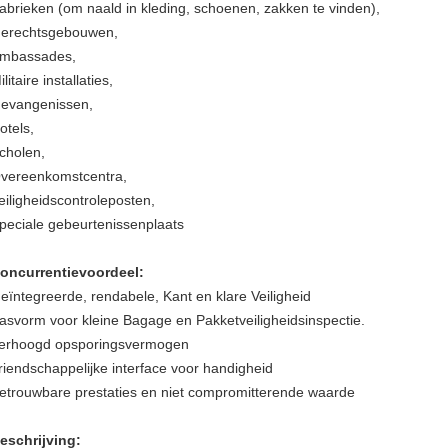
abrieken (om naald in kleding, schoenen, zakken te vinden),
erechtsgebouwen,
mbassades,
ilitaire installaties,
evangenissen,
otels,
cholen,
vereenkomstcentra,
eiligheidscontroleposten,
peciale gebeurtenissenplaats
oncurrentievoordeel:
eïntegreerde, rendabele, Kant en klare Veiligheid
asvorm voor kleine Bagage en Pakketveiligheidsinspectie.
erhoogd opsporingsvermogen
riendschappelijke interface voor handigheid
etrouwbare prestaties en niet compromitterende waarde
eschrijving: