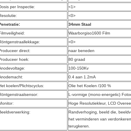
Dosis per Inspectie:
<1>
Resolutie:
<0>
Penetratie:
34mm Staal
Filmveiligheid:
Waarborgiso1600 Film
Röntgenstraallekkage:
<0>
Produceer direct:
naar beneden
Produceer hoek:
80 graad
Anodevoltage:
100-150Kv
Anodemacht:
0.4 aan 1.2mA
Het koelen/Plichtscyclus:
Olie het Koelen /100 %
Röntgenstraalsensor:
L-vormige (mono-energetic) Fotod
Monitor:
Hoge Resolutiekleur, LCD Overe
Beeldverwerking:
Randverhoging, beeld die, beeldv
het verminderen van verdonkeren,
terugkeren.