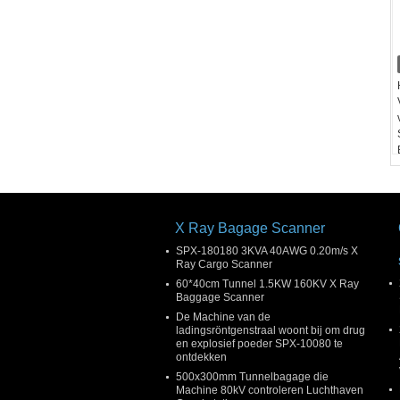
X Ray Bagage Scanner
SPX-180180 3KVA 40AWG 0.20m/s X
Ray Cargo Scanner
60*40cm Tunnel 1.5KW 160KV X Ray
Baggage Scanner
De Machine van de
ladingsröntgenstraal woont bij om drug
en explosief poeder SPX-10080 te
ontdekken
500x300mm Tunnelbagage die
Machine 80kV controleren Luchthaven