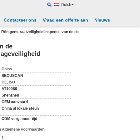
Dutch
Contacteer ons
Vraag een offerte aan
Nieuws
Röntgenstraalveiligheid Inspectie van de de
n de
gageveiligheid
China
SECUSCAN
CE, ISO
AT10080
Shenzhen
OEM aanvaard
China of lokale steun
ODM vergt meer tijd
n Algemene voorwaarden:
1