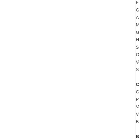
F
G
A
M
G
H
S
O
V
S
C
G
P
V
V
B
B