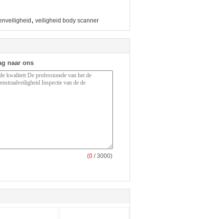
,
nveiligheid
veiligheid body scanner
ag naar ons
(
0
/ 3000)