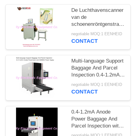
De Luchthavenscanner
van de
schoenenröntgenstraal,
het Materiaal van het
negotiable MOQ:1 EENHEID
Veiligheidsaftasten aan
CONTACT
Autotekennaald
Multi-language Support
Baggage And Parcel
Inspection 0.4-1.2mA
Anode Power and
negotiable MOQ:1 EENHEID
50/60Hz Power Supply
CONTACT
0.4-1.2mA Anode
Power Baggage And
Parcel Inspection with
Multi-language
negotiable MOQ:1 EENHEID