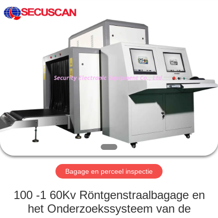
SHENZHEN
SECURITY
ELECTRONIC
EQUIPMENT
CO.,
LIMITED.
All
Rights
HUIS
Reserved.
PRODUCTEN
ONGEVEER
ONS
FABRIEKSREIS
Bagage en perceel inspectie
KWALITEITSCONTROLE
100 -1 60Kv Röntgenstraalbagage en
het Onderzoekssysteem van de