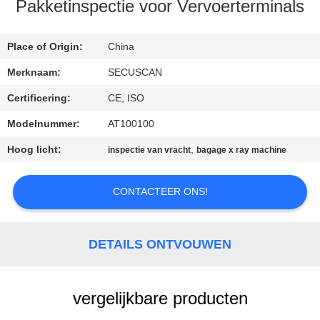
CONTACTEER
Pakketinspectie voor Vervoerterminals
ONS
Place of Origin:
China
NIEUWS
Merknaam:
SECUSCAN
Certificering:
CE, ISO
VERZOEK
Modelnummer:
AT100100
OM EEN
Hoog licht:
,
inspectie van vracht
bagage x ray machine
CITAAT
CONTACTEER ONS!
SITEMAP
DETAILS ONTVOUWEN
PRIVACY
POLICY
vergelijkbare producten