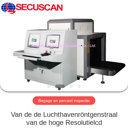
SHENZHEN
SECURITY
ELECTRONIC
EQUIPMENT
CO.,
LIMITED.
All
Rights
HUIS
Reserved.
PRODUCTEN
ONGEVEER
ONS
FABRIEKSREIS
Bagage en perceel inspectie
KWALITEITSCONTROLE
Van de de Luchthavenröntgenstraal
van de hoge Resolutielcd