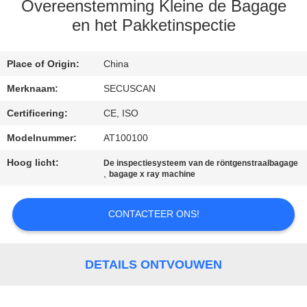
CONTACTEER
Overeenstemming Kleine de Bagage
ONS
en het Pakketinspectie
NIEUWS
Place of Origin:
China
Merknaam:
SECUSCAN
VERZOEK
Certificering:
CE, ISO
OM EEN
Modelnummer:
AT100100
CITAAT
Hoog licht:
De inspectiesysteem van de röntgenstraalbagage
,
bagage x ray machine
SITEMAP
CONTACTEER ONS!
PRIVACY
POLICY
DETAILS ONTVOUWEN