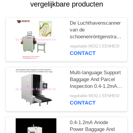
vergelijkbare producten
De Luchthavenscanner
van de
schoenenröntgenstraal,
het Materiaal van het
negotiable MOQ:1 EENHEID
Veiligheidsaftasten aan
CONTACT
Autotekennaald
Multi-language Support
Baggage And Parcel
Inspection 0.4-1.2mA
Anode Power and
negotiable MOQ:1 EENHEID
50/60Hz Power Supply
CONTACT
0.4-1.2mA Anode
Power Baggage And