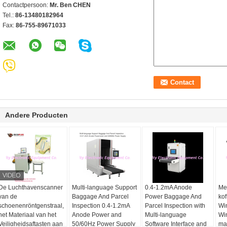
Contactpersoon:
Mr. Ben CHEN
Tel.:
86-13480182964
Fax:
86-755-89671033
Andere Producten
De Luchthavenscanner
Multi-language Support
0.4-1.2mA Anode
Mee
van de
Baggage And Parcel
Power Baggage And
ko
schoenenröntgenstraal,
Inspection 0.4-1.2mA
Parcel Inspection with
Wi
het Materiaal van het
Anode Power and
Multi-language
Wi
Veiligheidsaftasten aan
50/60Hz Power Supply
Software Interface and
ma