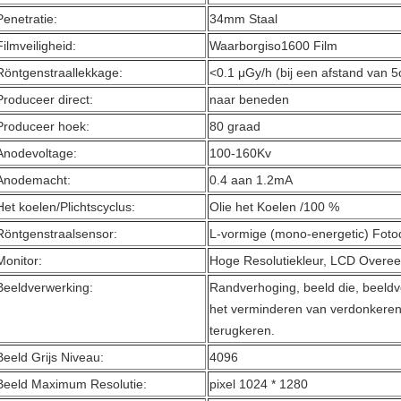
Penetratie:
34mm Staal
Filmveiligheid:
Waarborgiso1600 Film
Röntgenstraallekkage:
<0.1 μGy/h (bij een afstand van 5
Produceer direct:
naar beneden
Produceer hoek:
80 graad
Anodevoltage:
100-160Kv
Anodemacht:
0.4 aan 1.2mA
Het koelen/Plichtscyclus:
Olie het Koelen /100 %
Röntgenstraalsensor:
L-vormige (mono-energetic) Fotod
Monitor:
Hoge Resolutiekleur, LCD Overe
Beeldverwerking:
Randverhoging, beeld die, beeldv
het verminderen van verdonkeren,
terugkeren.
Beeld Grijs Niveau:
4096
Beeld Maximum Resolutie:
pixel 1024 * 1280