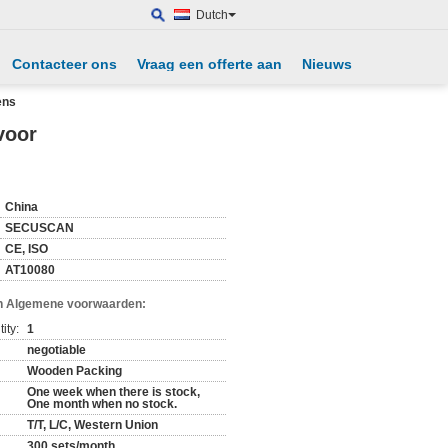
Dutch
Contacteer ons
Vraag een offerte aan
Nieuws
ens
voor
China
SECUSCAN
CE, ISO
AT10080
n Algemene voorwaarden:
ity:
1
negotiable
Wooden Packing
One week when there is stock,
One month when no stock.
T/T, L/C, Western Union
300 sets/month