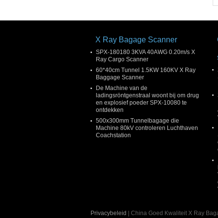
X Ray Bagage Scanner
SPX-180180 3KVA 40AWG 0.20m/s X
Ray Cargo Scanner
60*40cm Tunnel 1.5KW 160KV X Ray
Baggage Scanner
De Machine van de
ladingsröntgenstraal woont bij om drug
en explosief poeder SPX-10080 te
ontdekken
500x300mm Tunnelbagage die
Machine 80kV controleren Luchthaven
Coachstation
Privacybeleid
| China Goed Kwaliteit X Ray B