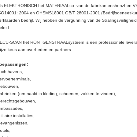
ls ELEKTRONISCH het MATERIAALco. van de fabrikantenshenzhen VEI
SO14001: 2004 en OHSMS18001 GB/T 28001-2001 (Bedrijfsgeneeskund
erklaarden bedrijf. Wij hebben de vergunning van de Stralingsveilighe
eleid.
ECU-SCAN het RÖNTGENSTRAALsysteem is een professionele leveranci
ijze keus aan overheden en partners.
oepassingen:
uchthavens,
ervoerterminals,
ebouwen,
abrieken (om naald in kleding, schoenen, zakken te vinden),
erechtsgebouwen,
mbassades,
ilitaire installaties,
evangenissen,
otels,