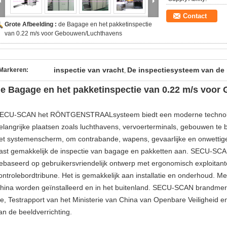
Contact
Grote Afbeelding :
de Bagage en het pakketinspectie
van 0.22 m/s voor Gebouwen/Luchthavens
inspectie van vracht
De inspectiesysteem van de
Markeren:
,
e Bagage en het pakketinspectie van 0.22 m/s voo
ECU-SCAN het RÖNTGENSTRAALsysteem biedt een moderne technolog
elangrijke plaatsen zoals luchthavens, vervoerterminals, gebouwen te 
et systemenscherm, om contrabande, wapens, gevaarlijke en onwettig
ast gemakkelijk de inspectie van bagage en pakketten aan. SECU-
ebaseerd op gebruikersvriendelijk ontwerp met ergonomisch exploitant
ontrolebordtribune. Het is gemakkelijk aan installatie en onderhoud. 
hina worden geïnstalleerd en in het buitenland. SECU-SCAN brandmerk
e, Testrapport van het Ministerie van China van Openbare Veiligheid
an de beeldverrichting.