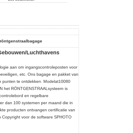
 röntgenstraalbagage
r Gebouwen/Luchthavens
ie aan om ingangscontroleposten voor
beveiligen, etc. Ons bagage en pakket van
e punten te ontdekken. Modelat10080
SCAN het RÖNTGENSTRAALsysteem is
controlebord en regelbare
Meer dan 100 systemen per maand die in
te producten ontvangen certificatie van
 en Copyright voor de software SPHOTO