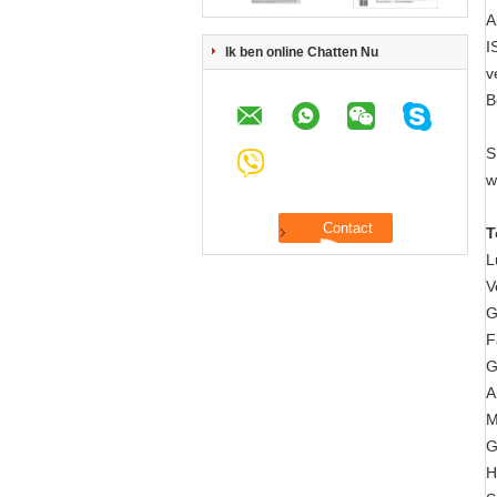
A
I
Ik ben online Chatten Nu
v
B
S
w
T
L
V
G
F
G
A
M
G
H