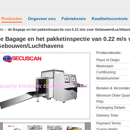
Producten
Ongeveer ons
Fabrieksreis
Kwaliteitscontrole
tie
de Bagage en het pakketinspectie van 0.22 m/s voor Gebouwen/Luchthav
e Bagage en het pakketinspectie van 0.22 m/s 
Gebouwen/Luchthavens
Productdetails:
Place of Origin:
Merknaam:
Certificering:
Modelnummer:
Betalen & Verzende
Minimum Order Quant
Prijs:
Packaging Details:
Delivery Time:
Payment Terms:
Supply Ability: