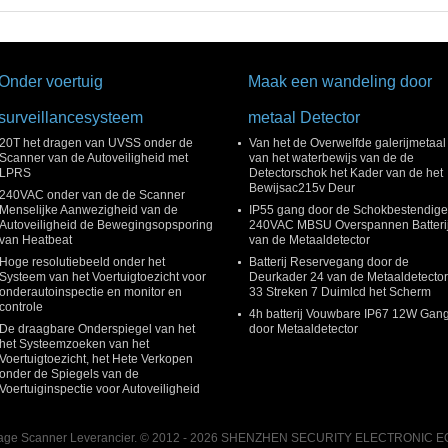
Autotekennaald
12 Months After
Services
Onder voertuig
Maak een wandeling door
surveillancesysteem
metaal Detector
20T het dragen van UVSS onder de
Van het de Overwelfde galerijmetaal
Scanner van de Autoveiligheid met
van het waterbewijs van de de
LPRS
Detectorschok het Kader van de het
Bewijsac215v Deur
240VAC onder van de de Scanner
Menselijke Aanwezigheid van de
IP55 gang door de Schokbestendige
Autoveiligheid de Bewegingsopsporing
240VAC MBSU Overspannen Batteri
van Heatbeat
van de Metaaldetector
Hoge resolutiebeeld onder het
Batterij Reservegang door de
Systeem van het Voertuigtoezicht voor
Deurkader 24 van de Metaaldetector
onderautoinspectie en monitor en
33 Streken 7 Duimlcd het Scherm
controle
4h batterij Vouwbare IP67 12W Gan
De draagbare Onderspiegel van het
door Metaaldetector
het Systeemzoeken van het
Voertuigtoezicht, het Hete Verkopen
onder de Spiegels van de
Voertuiginspectie voor Autoveiligheid
agage Scanner Leverancier. © 2012 - 2026 SHENZHEN SECURITY ELECTRONIC EQU