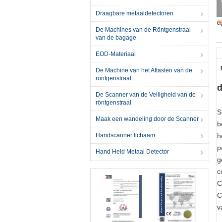
Draagbare metaaldetectoren
De Machines van de Röntgenstraal
van de bagage
EOD-Materiaal
De Machine van het Aftasten van de
röntgenstraal
d
De Scanner van de Veiligheid van de
röntgenstraal
S
Maak een wandeling door de Scanner
b
Handscanner lichaam
h
p
Hand Held Metaal Detector
g
c
C
C
v