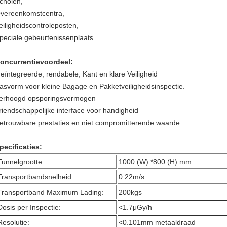
cholen,
vereenkomstcentra,
eiligheidscontroleposten,
peciale gebeurtenissenplaats
oncurrentievoordeel:
eïntegreerde, rendabele, Kant en klare Veiligheid
asvorm voor kleine Bagage en Pakketveiligheidsinspectie.
erhoogd opsporingsvermogen
riendschappelijke interface voor handigheid
etrouwbare prestaties en niet compromitterende waarde
pecificaties:
Tunnelgrootte:
1000 (W) *800 (H) mm
Transportbandsnelheid:
0.22m/s
Transportband Maximum Lading:
200kgs
Dosis per Inspectie:
<1.7μGy/h
Resolutie:
<0.101mm metaaldraad