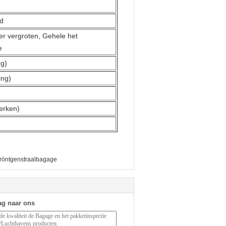
jd
er vergroten, Gehele het
e
g)
ng)
erken)
 röntgenstraalbagage
ag naar ons