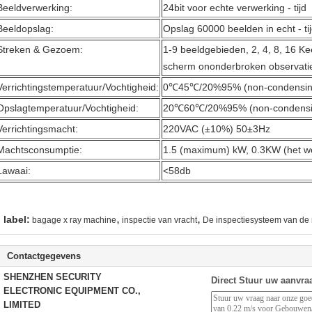
Beeldverwerking:
24bit voor echte verwerking - tijd
Beeldopslag:
Opslag 60000 beelden in echt - ti
Streken & Gezoem:
1-9 beeldgebieden, 2, 4, 8, 16 Ke
scherm ononderbroken observati
Verrichtingstemperatuur/Vochtigheid:
0℃45℃/20%95% (non-condensin
Opslagtemperatuur/Vochtigheid:
20℃60℃/20%95% (non-condensi
Verrichtingsmacht:
220VAC (±10%) 50±3Hz
Machtsconsumptie:
1.5 (maximum) kW, 0.3KW (het w
Lawaai:
<58db
,
,
label:
bagage x ray machine
inspectie van vracht
De inspectiesysteem van de
Contactgegevens
SHENZHEN SECURITY
Direct Stuur uw aanvra
ELECTRONIC EQUIPMENT CO.,
LIMITED