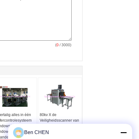
(
0
/ 3000)
rtalig alles in één
80kv X de
ffercontrolesysteem
Veiligheidsscanner van
ndows XP of
Ray Baggage And
ndows 7 12
Parcel Inspection
Ben CHEN
anden na de service
SPX5030A