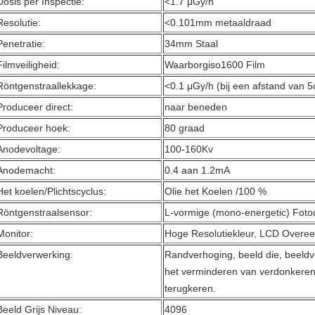
Dosis per Inspectie:
<1.7 μGy/h
Resolutie:
<0.101mm metaaldraad
Penetratie:
34mm Staal
Filmveiligheid:
Waarborgiso1600 Film
Röntgenstraallekkage:
<0.1 μGy/h (bij een afstand van 5
Produceer direct:
naar beneden
Produceer hoek:
80 graad
Anodevoltage:
100-160Kv
Anodemacht:
0.4 aan 1.2mA
Het koelen/Plichtscyclus:
Olie het Koelen /100 %
Röntgenstraalsensor:
L-vormige (mono-energetic) Fotod
Monitor:
Hoge Resolutiekleur, LCD Overe
Beeldverwerking:
Randverhoging, beeld die, beeldv
het verminderen van verdonkeren,
terugkeren.
Beeld Grijs Niveau:
4096