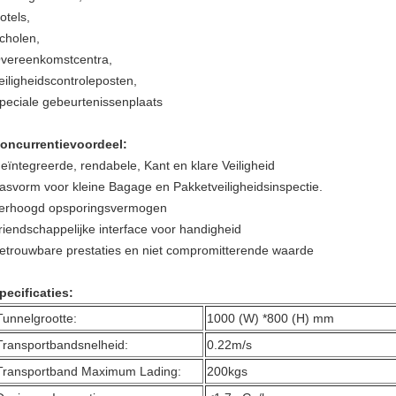
otels,
cholen,
vereenkomstcentra,
eiligheidscontroleposten,
peciale gebeurtenissenplaats
oncurrentievoordeel:
eïntegreerde, rendabele, Kant en klare Veiligheid
asvorm voor kleine Bagage en Pakketveiligheidsinspectie.
erhoogd opsporingsvermogen
riendschappelijke interface voor handigheid
etrouwbare prestaties en niet compromitterende waarde
pecificaties:
Tunnelgrootte:
1000 (W) *800 (H) mm
Transportbandsnelheid:
0.22m/s
Transportband Maximum Lading:
200kgs