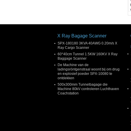
X Ray Bagage Scanner
SPX-180180 3KVA 40AWG 0.20m/s X
Ray Cargo Scanner
60*40cm Tunnel 1.5KW 160KV X Ray
Baggage Scanner
De Machine van de
ladingsröntgenstraal woont bij om drug
en explosief poeder SPX-10080 te
ontdekken
500x300mm Tunnelbagage die
Machine 80kV controleren Luchthaven
Coachstation