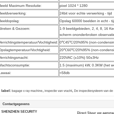
Beeld Maximum Resolutie:
pixel 1024 * 1280
Beeldverwerking:
24bit voor echte verwerking - tijd
Beeldopslag:
Opslag 60000 beelden in echt - ti
Streken & Gezoem:
1-9 beeldgebieden, 2, 4, 8, 16 Ke
scherm ononderbroken observati
Verrichtingstemperatuur/Vochtigheid:
0℃45℃/20%95% (non-condensin
Opslagtemperatuur/Vochtigheid:
20℃60℃/20%95% (non-condensi
Verrichtingsmacht:
220VAC (±10%) 50±3Hz
Machtsconsumptie:
1.5 (maximum) kW, 0.3KW (het w
Lawaai:
<58db
,
,
label:
bagage x ray machine
inspectie van vracht
De inspectiesysteem van de
Contactgegevens
SHENZHEN SECURITY
Direct Stuur uw aanvra