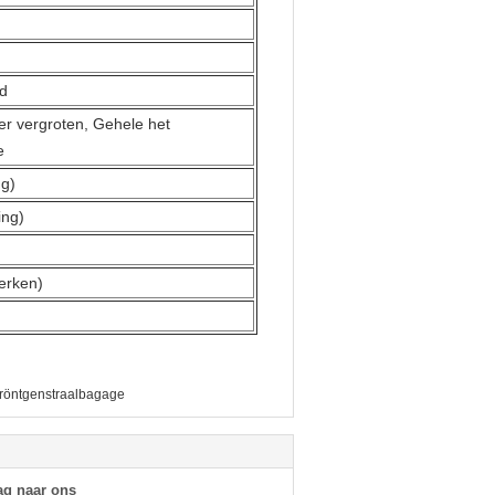
jd
er vergroten, Gehele het
e
g)
ng)
erken)
 röntgenstraalbagage
ag naar ons