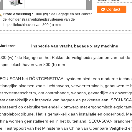
Contact
Grote Afbeelding :
1000 (w) * de Bagage en het Pakket
de Röntgenstraalveiligheidssystemen van de
Inspectieluchthaven van 800 (h) mm
inspectie van vracht
bagage x ray machine
Markeren:
,
000 (w) * de Bagage en het Pakket de Veiligheidssystemen van het de
nspectieluchthaven van 800 (h) mm
ECU-SCAN het RÖNTGENSTRAALsysteem biedt een moderne technolog
elangrijke plaatsen zoals luchthavens, vervoerterminals, gebouwen te 
et systemenscherm, om contrabande, wapens, gevaarlijke en onwettig
ast gemakkelijk de inspectie van bagage en pakketten aan. SECU-
ebaseerd op gebruikersvriendelijk ontwerp met ergonomisch exploitant
ontrolebordtribune. Het is gemakkelijk aan installatie en onderhoud. 
hina worden geïnstalleerd en in het buitenland. SECU-SCAN brandmerk
e, Testrapport van het Ministerie van China van Openbare Veiligheid