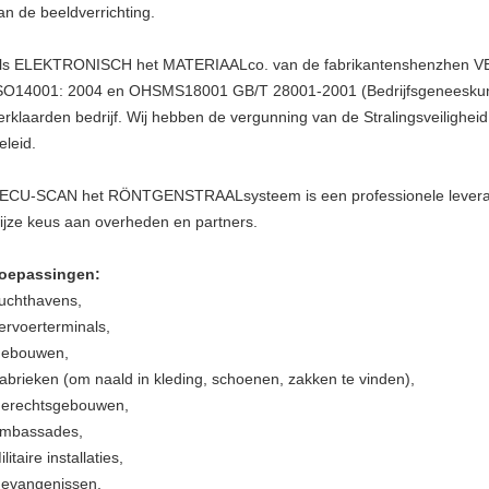
an de beeldverrichting.
ls ELEKTRONISCH het MATERIAALco. van de fabrikantenshenzhen VEI
SO14001: 2004 en OHSMS18001 GB/T 28001-2001 (Bedrijfsgeneeskund
erklaarden bedrijf. Wij hebben de vergunning van de Stralingsveilighe
eleid.
ECU-SCAN het RÖNTGENSTRAALsysteem is een professionele leveranci
ijze keus aan overheden en partners.
oepassingen:
uchthavens,
ervoerterminals,
ebouwen,
abrieken (om naald in kleding, schoenen, zakken te vinden),
erechtsgebouwen,
mbassades,
ilitaire installaties,
evangenissen,