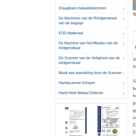
Draagbare metaaldetectoren
De Machines van de Röntgenstraal
van de bagage
EOD-Materiaal
De Machine van het Aftasten van de
röntgenstraal
De Scanner van de Veiligheid van de
1
röntgenstraal
I
Maak een wandeling door de Scanner
S
Handscanner lichaam
b
Hand Held Metaal Detector
h
p
g
c
C
C