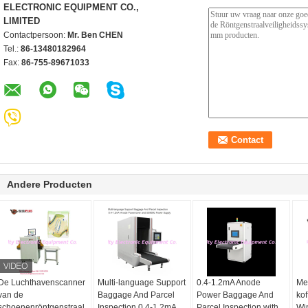
ELECTRONIC EQUIPMENT CO.,
LIMITED
Contactpersoon:
Mr. Ben CHEN
Tel.:
86-13480182964
Fax:
86-755-89671033
Andere Producten
De Luchthavenscanner
Multi-language Support
0.4-1.2mA Anode
Mee
van de
Baggage And Parcel
Power Baggage And
ko
schoenenröntgenstraal,
Inspection 0.4-1.2mA
Parcel Inspection with
Wi