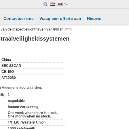
Dutch
Contacteer ons
Vraag een offerte aan
Nieuws
 van de Inspectieluchthaven van 800 (h) mm
straalveiligheidssystemen
China
SECUSCAN
CE, ISO
AT10080
n Algemene voorwaarden:
ity:
1
negotiable
houten verpakking
One week when there is stock,
One month when no stock.
T/T, L/C, Western Union
1000 sets/month