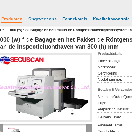
Producten
Ongeveer ons
Fabrieksreis
Kwaliteitscontrole
tie
1000 (w) * de Bagage en het Pakket de Röntgenstraalveiligheidssystemen
000 (w) * de Bagage en het Pakket de Röntgen
an de Inspectieluchthaven van 800 (h) mm
Productdetails:
Place of Origin:
Merknaam:
Certificering:
Modelnummer:
Betalen & Verzende
Minimum Order Quant
Prijs:
Verpakking Details:
Delivery Time:
Payment Terms:
Supply Ability: