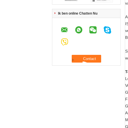
v
Ik ben online Chatten Nu
A
I
v
B
S
w
T
L
V
G
F
G
A
M
G