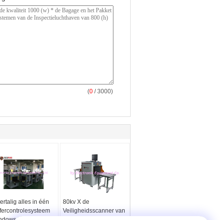
(
0
/ 3000)
rtalig alles in één
80kv X de
ffercontrolesysteem
Veiligheidsscanner van
ndows XP of
Ray Baggage And