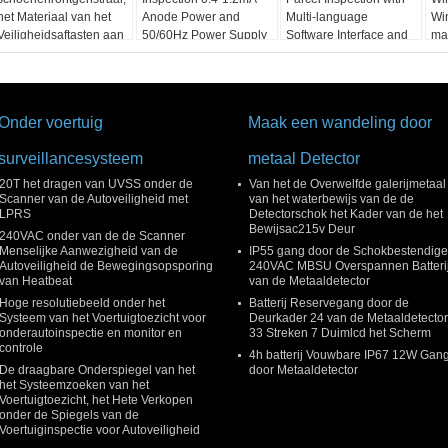
het Materiaal van het
Anode Power and
Multi-language
Wi
Veiligheidsaftasten aan
50/60Hz Power Supply
Software Interface and
ma
Autotekennaald
12 Months After
Services
Onder voertuig
Maak een wandeling door
surveillancesysteem
metaal Detector
20T het dragen van UVSS onder de
Van het de Overwelfde galerijmetaal
Scanner van de Autoveiligheid met
van het waterbewijs van de de
LPRS
Detectorschok het Kader van de het
Bewijsac215v Deur
240VAC onder van de de Scanner
Menselijke Aanwezigheid van de
IP55 gang door de Schokbestendige
Autoveiligheid de Bewegingsopsporing
240VAC MBSU Overspannen Batteri
van Heatbeat
van de Metaaldetector
Hoge resolutiebeeld onder het
Batterij Reservegang door de
Systeem van het Voertuigtoezicht voor
Deurkader 24 van de Metaaldetector
onderautoinspectie en monitor en
33 Streken 7 Duimlcd het Scherm
controle
4h batterij Vouwbare IP67 12W Gan
De draagbare Onderspiegel van het
door Metaaldetector
het Systeemzoeken van het
Voertuigtoezicht, het Hete Verkopen
onder de Spiegels van de
Voertuiginspectie voor Autoveiligheid