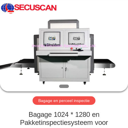
SHENZHEN
SECURITY
ELECTRONIC
EQUIPMENT
CO.,
LIMITED.
All
Rights
HUIS
Reserved.
PRODUCTEN
ONGEVEER
ONS
FABRIEKSREIS
Bagage en perceel inspectie
KWALITEITSCONTROLE
Bagage 1024 * 1280 en
Pakketinspectiesysteem voor