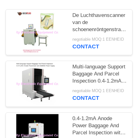
De Luchthavenscanner
van de
schoenenröntgenstraal,
het Materiaal van het
negotiable MOQ:1 EENHEID
Veiligheidsaftasten aan
CONTACT
Autotekennaald
Multi-language Support
Baggage And Parcel
Inspection 0.4-1.2mA
Anode Power and
negotiable MOQ:1 EENHEID
50/60Hz Power Supply
CONTACT
0.4-1.2mA Anode
Power Baggage And
Parcel Inspection with