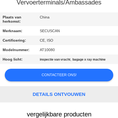
CONTACTEER
Vervoerterminals/Ambassades
ONS
Plaats van
China
herkomst:
NIEUWS
Merknaam:
SECUSCAN
Certificering:
CE, ISO
VERZOEK
OM EEN
Modelnummer:
AT10080
CITAAT
Hoog licht:
,
inspectie van vracht
bagage x ray machine
CONTACTEER ONS!
SITEMAP
PRIVACY
DETAILS ONTVOUWEN
POLICY
vergelijkbare producten