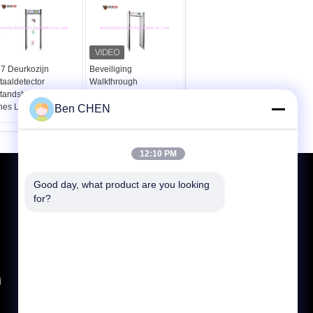
67 Deurkozijn
Beveiliging
taaldetector
Walkthrough
standsbediening 33
metaaldetector 18
nes LCD-scherm
zones Eenvoudige
Ben CHEN
installatie
12:10 PM
Vraag een offerte aan
Good day, what product are you looking 
for?
Verzend
E-Mail
Sitemap
|
Mobiele site
j