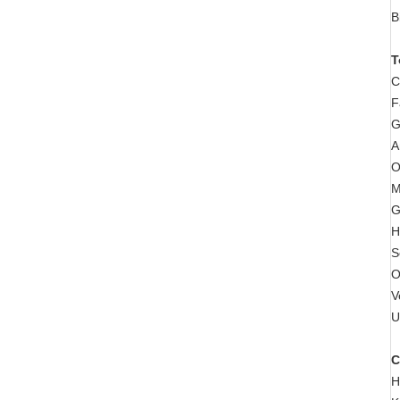
B
T
C
F
G
A
O
M
G
H
S
O
V
U
C
H