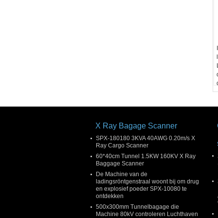
X Ray Bagage Scanner
SPX-180180 3KVA 40AWG 0.20m/s X
Ray Cargo Scanner
60*40cm Tunnel 1.5KW 160KV X Ray
Baggage Scanner
De Machine van de
ladingsröntgenstraal woont bij om drug
en explosief poeder SPX-10080 te
ontdekken
500x300mm Tunnelbagage die
Machine 80kV controleren Luchthaven