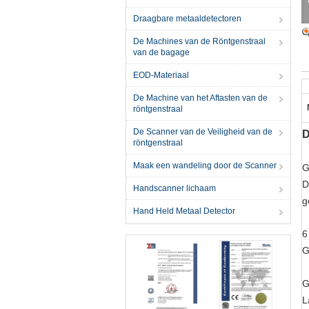
Draagbare metaaldetectoren
De Machines van de Röntgenstraal
van de bagage
EOD-Materiaal
De Machine van het Aftasten van de
röntgenstraal
De Scanner van de Veiligheid van de
D
röntgenstraal
Maak een wandeling door de Scanner
G
D
Handscanner lichaam
g
Hand Held Metaal Detector
6
G
G
L