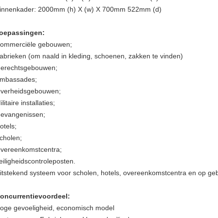
innenkader: 2000mm (h) X (w) X 700mm 522mm (d)
oepassingen:
ommerciële gebouwen;
abrieken (om naald in kleding, schoenen, zakken te vinden)
erechtsgebouwen;
mbassades;
verheidsgebouwen;
ilitaire installaties;
evangenissen;
otels;
cholen;
vereenkomstcentra;
eiligheidscontroleposten.
itstekend systeem voor scholen, hotels, overeenkomstcentra en op geb
oncurrentievoordeel:
oge gevoeligheid, economisch model