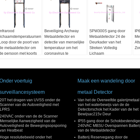
Infrarood
Beveiliging Archway
SPW300S gang door
IP
lichaamstemperatuursensor
Metaaldetector en
Metaaldetector 24 de
Me
Loop door de poort van
detectie van menselijke
Deurkader van het
Af
de metaaldetector om
temperatuur om het
Streken Volledig
Zo
de persoon met koorts
coronavirus te
Lichaam
in het hotel te
beheersen in de ingang
controleren
van het
overheidskantoor
Onder voertuig
Maak een wandeling door
surveillancesysteem
metaal Detector
20T het dragen van UVSS onder de
Van het de Overwelfde galerijmetaal
Scanner van de Autoveiligheid met
van het waterbewijs van de de
LPRS
Detectorschok het Kader van de het
Bewijsac215v Deur
240VAC onder van de de Scanner
Menselijke Aanwezigheid van de
IP55 gang door de Schokbestendige
Autoveiligheid de Bewegingsopsporing
240VAC MBSU Overspannen Batteri
van Heatbeat
van de Metaaldetector
Hoge resolutiebeeld onder het
Batterij Reservegang door de