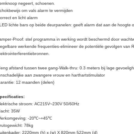
iemknoop negeert, schoenen.
chokbewijs om vals alarm te vermijden
orrect en licht alarm
LED lichte bars op beide deurpanelen: geeft alarm dat aan de hoogte o
amper-Proof: stel programma in werking wordt beschermd door wacht
egelbare werkende frequenties-elimineer de potentiële gevolgen van 
lektrointerferentiebronnen.
eng afstand tussen twee gang-Walk-thru: 0.3 meters bij lage gevoeligh
nschadelijke aan zwangere vrouw en harthartstimulator
arantie: 12 maanden (delen)
pecificaties:
lektrische stroom: AC215V~230V 50/60Hz
acht: 35W
erkomgeving: -20℃~+45℃
rutogewicht: 78kg
uitenkader: 2220mm (h) x (w) X 820mm 522mm (d)