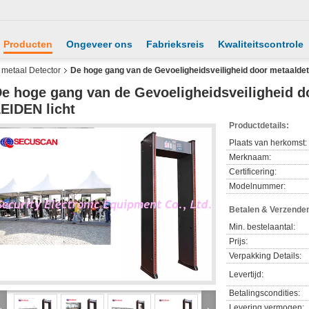
Producten
Ongeveer ons
Fabrieksreis
Kwaliteitscontrole
metaal Detector
De hoge gang van de Gevoeligheidsveiligheid door metaaldet
e hoge gang van de Gevoeligheidsveiligheid d
EIDEN licht
Productdetails:
Plaats van herkomst:
Merknaam:
Certificering:
Modelnummer:
Betalen & Verzende
Min. bestelaantal:
Prijs:
Verpakking Details:
Levertijd:
Betalingscondities:
Levering vermogen: