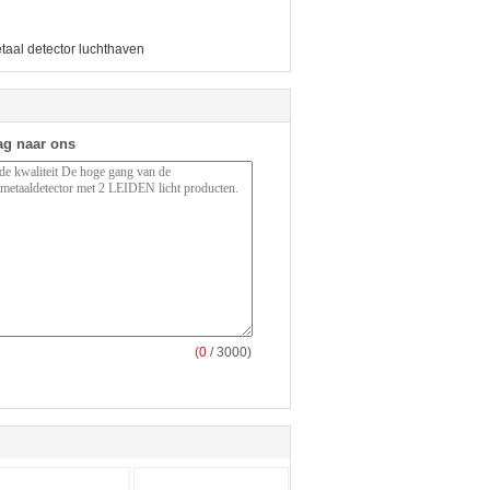
taal detector luchthaven
ag naar ons
(
0
/ 3000)