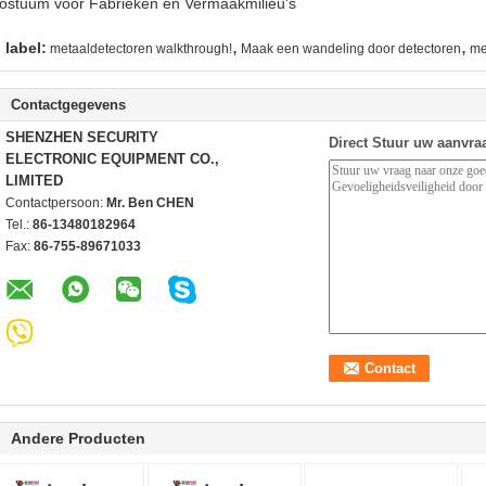
ostuum voor Fabrieken en Vermaakmilieu's
,
,
label:
metaaldetectoren walkthrough!
Maak een wandeling door detectoren
me
Contactgegevens
SHENZHEN SECURITY
Direct Stuur uw aanvra
ELECTRONIC EQUIPMENT CO.,
LIMITED
Contactpersoon:
Mr. Ben CHEN
Tel.:
86-13480182964
Fax:
86-755-89671033
Andere Producten