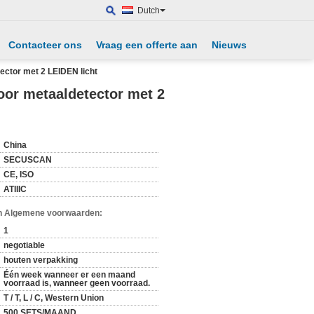
Dutch
Contacteer ons
Vraag een offerte aan
Nieuws
ector met 2 LEIDEN licht
oor metaaldetector met 2
China
SECUSCAN
CE, ISO
ATIIIC
n Algemene voorwaarden:
1
negotiable
houten verpakking
Één week wanneer er een maand
voorraad is, wanneer geen voorraad.
T / T, L / C, Western Union
500 SETS/MAAND