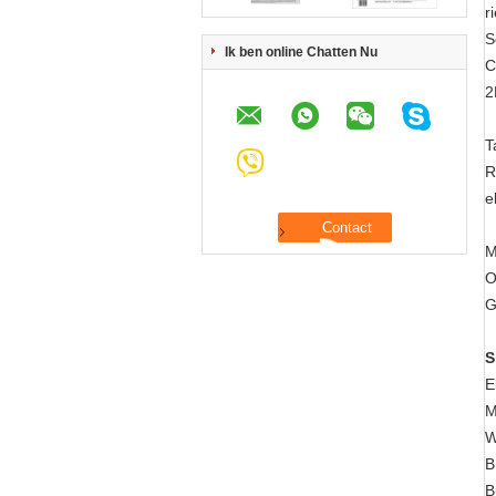
r
S
Ik ben online Chatten Nu
C
2
T
R
e
M
O
G
S
E
M
W
B
B