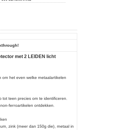
kthrough!
tector met 2 LEIDEN licht
 om het even welke metaalartikelen
tot teen precies om te identificeren.
on-ferroartikelen ontdekken.
kken
ium, zink (meer dan 150g die), metaal in