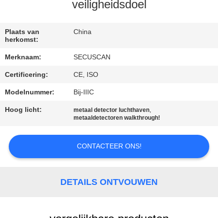
CONTACTEER
veiligheidsdoel
ONS
Plaats van
China
herkomst:
NIEUWS
Merknaam:
SECUSCAN
Certificering:
CE, ISO
VERZOEK
OM EEN
Modelnummer:
Bij-IIIC
CITAAT
Hoog licht:
,
metaal detector luchthaven
metaaldetectoren walkthrough!
SITEMAP
CONTACTEER ONS!
PRIVACY
DETAILS ONTVOUWEN
POLICY