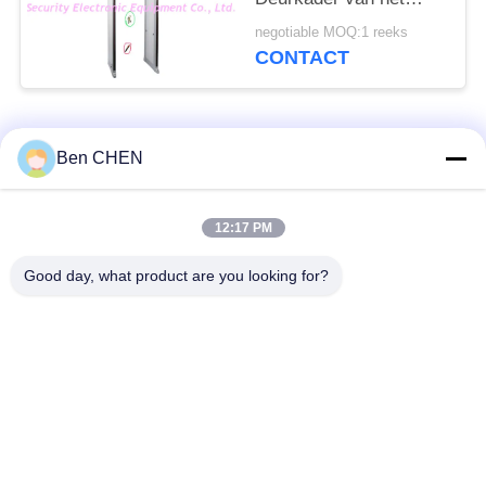
Streken Volledig
negotiable MOQ:1 reeks
Lichaam
CONTACT
populaire categorieën
Alle
Ben CHEN
X Ray Bagage
Bagage en perceel
12:17 PM
Scanner
inspectie
Good day, what product are you looking for?
Maak een wandeling
Onder voertuig
door metaal Detector
surveillancesysteem
Niet Lineaire
Explosievendetector
Verbindingsdetector