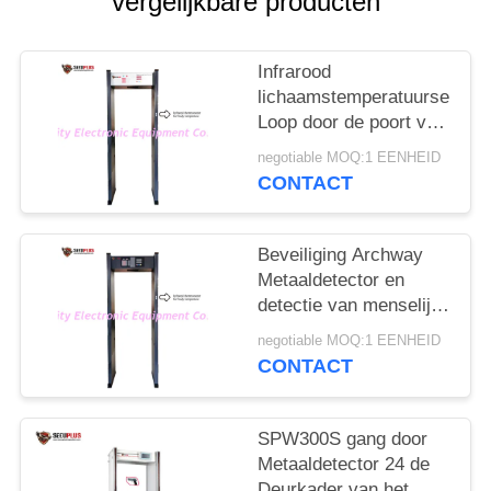
vergelijkbare producten
Infrarood
lichaamstemperatuursensor
Loop door de poort van
de metaaldetector om
negotiable MOQ:1 EENHEID
de persoon met koorts
CONTACT
in het hotel te
controleren
Beveiliging Archway
Metaaldetector en
detectie van menselijke
temperatuur om het
negotiable MOQ:1 EENHEID
coronavirus te
CONTACT
beheersen in de ingang
van het
overheidskantoor
SPW300S gang door
Metaaldetector 24 de
Deurkader van het