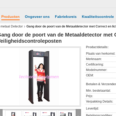
Producten
Ongeveer ons
Fabrieksreis
Kwaliteitscontrole
metaal Detector
Gang door de poort van de Metaaldetector met Correct en lic
ang door de poort van de Metaaldetector met C
eiligheidscontroleposten
Productdetails:
Plaats van herkomst:
Merknaam:
Certificering:
Modelnummer:
OEM:
Betalen & Verzende
Min. bestelaantal:
Prijs:
Verpakking Details:
Levertijd:
Betalingscondities: