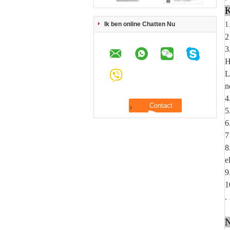
K
Ik ben online Chatten Nu
1
3
H
L
n
4
5
6
8
e
9
1
.
N