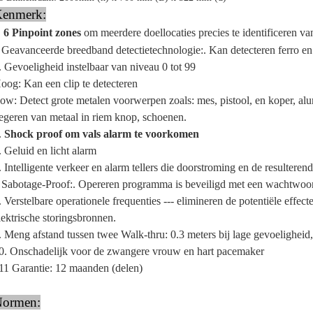
enmerk:
6 Pinpoint zones
om meerdere doellocaties precies te identificeren van
.
2
Geavanceerde breedband detectietechnologie:. Kan detecteren ferro en 
.
Gevoeligheid instelbaar van niveau 0 tot 99
oog: Kan een
clip
te detecteren
ow: Detect grote metalen voorwerpen zoals: mes, pistool, en koper, alu
egeren van metaal in riem knop, schoenen.
.
Shock proof om vals alarm te voorkomen
.
Geluid en licht alarm
.
Intelligente verkeer en alarm tellers die doorstroming en de resultere
7
Sabotage-Proof:. Opereren programma is beveiligd met een wachtwoo
.
Verstelbare operationele frequenties --- elimineren de potentiële effect
lektrische storingsbronnen.
.
Meng afstand tussen twee Walk-thru: 0.3 meters bij lage gevoeligheid,
0. Onschadelijk voor de zwangere vrouw en hart pacemaker
 11 Garantie: 12 maanden (delen)
ormen: