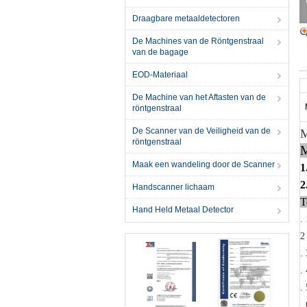
Draagbare metaaldetectoren
De Machines van de Röntgenstraal
van de bagage
EOD-Materiaal
De Machine van het Aftasten van de
röntgenstraal
De Scanner van de Veiligheid van de
M
röntgenstraal
M
Maak een wandeling door de Scanner
1
2
Handscanner lichaam
T
Hand Held Metaal Detector
. 
2
. 
. 
. 
. 