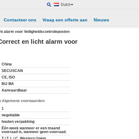
Dutch
Contacteer ons
Vraag een offerte aan
Nieuws
ht alarm voor Veiligheidscontroleposten
orrect en licht alarm voor
China
SECUSCAN
CE, ISO
BIJ IIIA
Aanvaardbaar
n Algemene voorwaarden:
1
negotiable
houten verpakking
Één week wanneer er een maand
voorraad is, wanneer geen voorraad.
T / T, L / C, Western Union