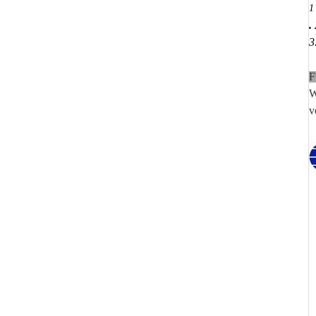
1
.
3
F
W
v