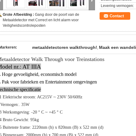
Levering vermogen:
Grote Afbeelding :
Gang door de poort van de
Contact
Metaaldetector met Correct en licht alarm voor
Veiligheidscontroleposten
metaaldetectoren walkthrough!
Maak een wandeli
Markeren:
,
etaaldetector Walk Through voor Treinstations
odel nr.: AT IIIA
.
Hoge gevoeligheid, economisch model
.
Pak voor fabrieken en Entertainment
omgevingen
echnische specificatie
1
Elektrische stroom: AC215V ~ 230V 50/60Hz
Vermogen:.
35W
3
Werkomgeving: -20 ° C ~ +45 ° C
4
Bruto Gewicht: 95kg
5
Buitenste frame: 2220mm (h) x 820mm (B) x 522 mm (d)
6
Binnenraam: 2000mm (h) x 700 mm (B) x 522 mm (d)