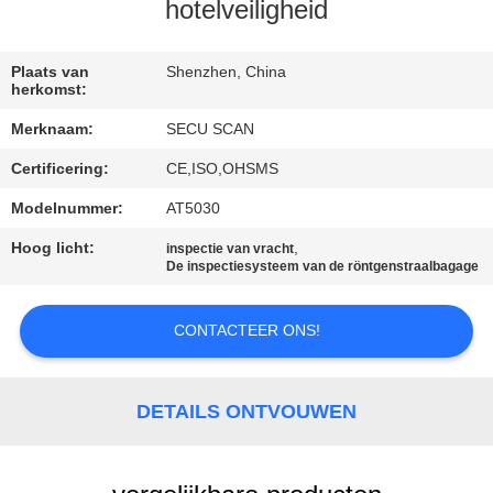
CONTACTEER
hotelveiligheid
ONS
Plaats van
Shenzhen, China
herkomst:
NIEUWS
Merknaam:
SECU SCAN
Certificering:
CE,ISO,OHSMS
VERZOEK
OM EEN
Modelnummer:
AT5030
CITAAT
Hoog licht:
,
inspectie van vracht
De inspectiesysteem van de röntgenstraalbagage
SITEMAP
CONTACTEER ONS!
PRIVACY
DETAILS ONTVOUWEN
POLICY