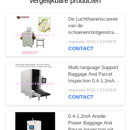
vergelijkbare producten
De Luchthavenscanner
van de
schoenenröntgenstraal,
het Materiaal van het
negotiable MOQ:1 EENHEID
Veiligheidsaftasten aan
CONTACT
Autotekennaald
Multi-language Support
Baggage And Parcel
Inspection 0.4-1.2mA
Anode Power and
negotiable MOQ:1 EENHEID
50/60Hz Power Supply
CONTACT
0.4-1.2mA Anode
Power Baggage And
Parcel Inspection with