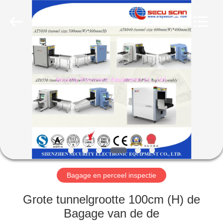
SHENZHEN
SECURITY
ELECTRONIC
EQUIPMENT
CO.,
LIMITED.
All
Rights
HUIS
Reserved.
PRODUCTEN
ONGEVEER
ONS
FABRIEKSREIS
Bagage en perceel inspectie
KWALITEITSCONTROLE
Grote tunnelgrootte 100cm (H) de
Bagage van de de