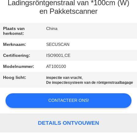
CONTACTEER
Ladingsröntgenstraal van *100cm (W)
ONS
en Pakketscanner
NIEUWS
Plaats van
China
herkomst:
Merknaam:
SECUSCAN
VERZOEK
Certificering:
ISO9001,CE
OM EEN
Modelnummer:
AT100100
CITAAT
Hoog licht:
,
inspectie van vracht
De inspectiesysteem van de röntgenstraalbagage
SITEMAP
CONTACTEER ONS!
PRIVACY
POLICY
DETAILS ONTVOUWEN