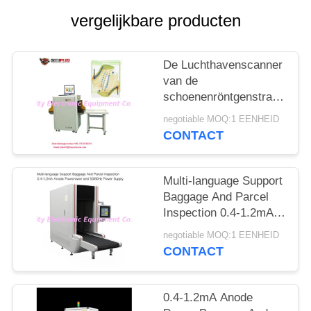
vergelijkbare producten
De Luchthavenscanner
van de
schoenenröntgenstraal,
het Materiaal van het
negotiable MOQ:1 EENHEID
Veiligheidsaftasten aan
CONTACT
Autotekennaald
Multi-language Support
Baggage And Parcel
Inspection 0.4-1.2mA
Anode Power and
negotiable MOQ:1 EENHEID
50/60Hz Power Supply
CONTACT
0.4-1.2mA Anode